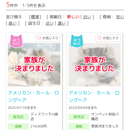
5
件中 1-5件を表示
並び替え
[
標準
] [ 掲載日：
新しい
|
古い
] [ 価格：
安い
|
高い
] [ 誕生日：
近い
|
遠い
]
お気に入り
お気に入り
アメリカン・カール・ロ
アメリカン・カール・ロ
ングヘア
ングヘア
2025/07/18生まれ
2023/09/04生まれ
ディスワン下川原
サンペット秋田八
販売店
販売店
店
橋店
218,000円
家族決まりました
価格
価格