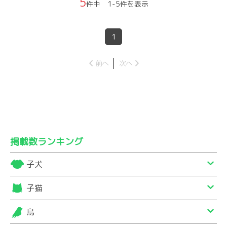
5
件中 1-5件を表示
1
前へ
次へ
掲載数ランキング
子犬
子猫
鳥