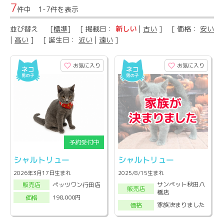
7
件中 1-7件を表示
並び替え
[
標準
] [ 掲載日：
新しい
|
古い
] [ 価格：
安い
|
高い
] [ 誕生日：
近い
|
遠い
]
お気に入り
お気に入り
シャルトリュー
シャルトリュー
2026年3月17日生まれ
2025/8/15生まれ
サンペット秋田八
ペッツワン行田店
販売店
販売店
橋店
198,000円
価格
家族決まりました
価格