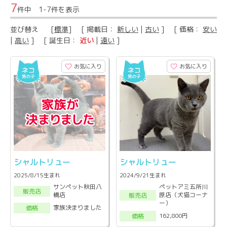
7
件中 1-7件を表示
並び替え
[
標準
] [ 掲載日：
新しい
|
古い
] [ 価格：
安い
|
高い
] [ 誕生日：
近い
|
遠い
]
お気に入り
お気に入り
シャルトリュー
シャルトリュー
2025/8/15生まれ
2024/9/21生まれ
サンペット秋田八
ペットアミ五所川
販売店
橋店
原店（犬猫コーナ
販売店
ー）
家族決まりました
価格
162,800円
価格