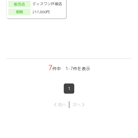
ディスワン戸塚店
販売店
217,800円
価格
7
件中 1-7件を表示
1
前へ
次へ