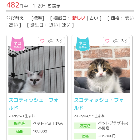
482
件中 1-20件を表示
並び替え
[
標準
] [ 掲載日：
新しい
|
古い
] [ 価格：
安い
|
高い
] [ 誕生日：
近い
|
遠い
]
お気に入り
お気に入り
スコティッシュ・フォー
スコティッシュ・フォー
ルド
ルド
2026/3/1生まれ
2026/04/15生まれ
ペットプラザ中央
ペットアミ上野店
販売店
販売店
林間店
108,000
価格
283,800円
価格