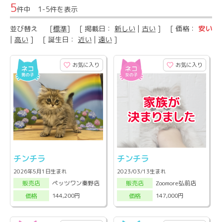
5
件中 1-5件を表示
並び替え
[
標準
] [ 掲載日：
新しい
|
古い
] [ 価格：
安い
|
高い
] [ 誕生日：
近い
|
遠い
]
お気に入り
お気に入り
チンチラ
チンチラ
2026年5月1日生まれ
2023/03/13生まれ
ペッツワン秦野店
Zoomore弘前店
販売店
販売店
144,200円
147,000円
価格
価格