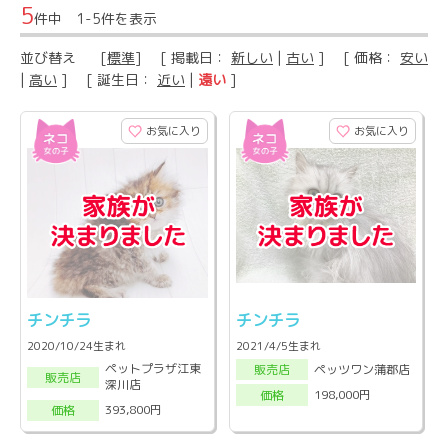
5
件中 1-5件を表示
並び替え
[
標準
] [ 掲載日：
新しい
|
古い
] [ 価格：
安い
|
高い
] [ 誕生日：
近い
|
遠い
]
お気に入り
お気に入り
チンチラ
チンチラ
2020/10/24生まれ
2021/4/5生まれ
ペットプラザ江東
ペッツワン蒲郡店
販売店
販売店
深川店
198,000円
価格
393,800円
価格