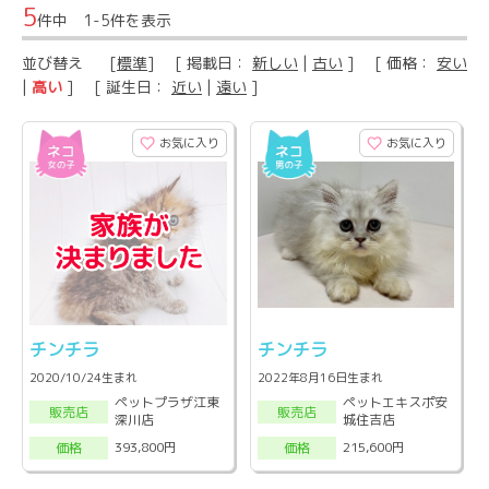
5
件中 1-5件を表示
並び替え
[
標準
] [ 掲載日：
新しい
|
古い
] [ 価格：
安い
|
高い
] [ 誕生日：
近い
|
遠い
]
お気に入り
お気に入り
チンチラ
チンチラ
2020/10/24生まれ
2022年8月16日生まれ
ペットプラザ江東
ペットエキスポ安
販売店
販売店
深川店
城住吉店
393,800円
215,600円
価格
価格