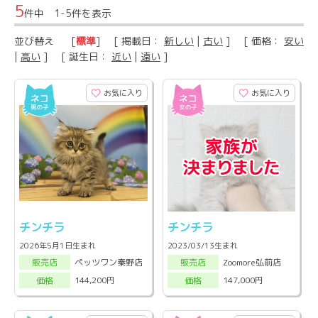
5
件中 1-5件を表示
並び替え
[
標準
] [ 掲載日：
新しい
|
古い
] [ 価格：
安い
|
高い
] [ 誕生日：
近い
|
遠い
]
お気に入り
お気に入り
チンチラ
チンチラ
2026年5月1日生まれ
2023/03/13生まれ
ペッツワン秦野店
Zoomore弘前店
販売店
販売店
144,200円
147,000円
価格
価格