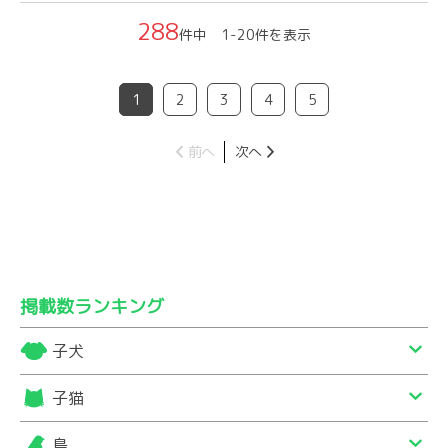
288
件中 1-20件を表示
1
2
3
4
5
前へ
次へ
掲載数ランキング
子犬
子猫
鳥