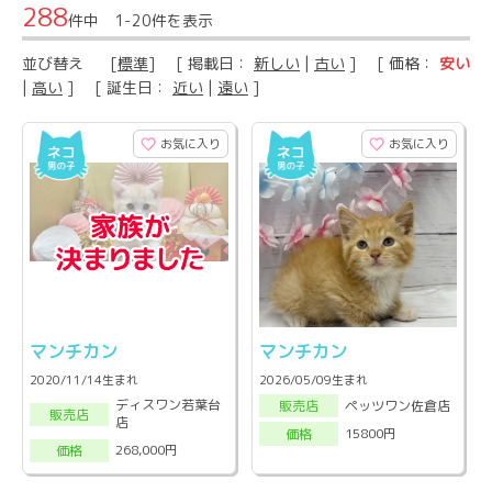
288
件中 1-20件を表示
並び替え
[
標準
] [ 掲載日：
新しい
|
古い
] [ 価格：
安い
|
高い
] [ 誕生日：
近い
|
遠い
]
お気に入り
お気に入り
マンチカン
マンチカン
2020/11/14生まれ
2026/05/09生まれ
ディスワン若葉台
ペッツワン佐倉店
販売店
販売店
店
15800円
価格
268,000円
価格