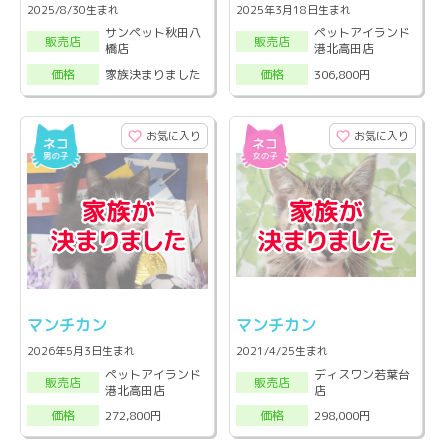
2025/8/30生まれ
2025年3月18日生まれ
サンペット秋田八
ペットアイランド
販売店
販売店
橋店
港北高田店
家族決まりました
306,800円
価格
価格
お気に入り
お気に入り
マンチカン
マンチカン
2026年5月3日生まれ
2021/4/25生まれ
ペットアイランド
ディスワン若葉台
販売店
販売店
港北高田店
店
272,800円
298,000円
価格
価格