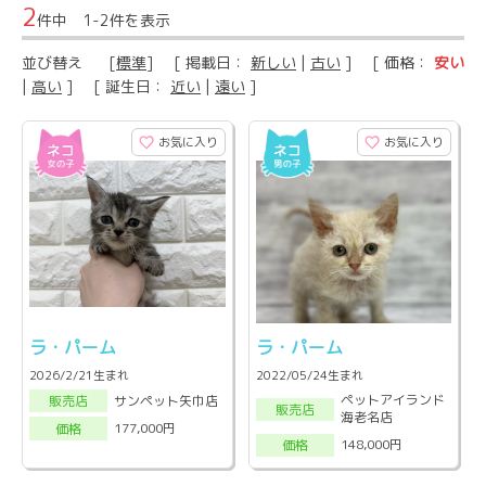
2
件中 1-2件を表示
並び替え
[
標準
] [ 掲載日：
新しい
|
古い
] [ 価格：
安い
|
高い
] [ 誕生日：
近い
|
遠い
]
お気に入り
お気に入り
ラ・パーム
ラ・パーム
2026/2/21生まれ
2022/05/24生まれ
ペットアイランド
サンペット矢巾店
販売店
販売店
海老名店
177,000円
価格
148,000円
価格