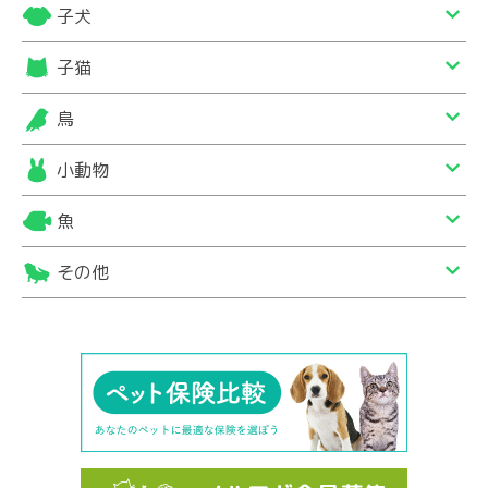
子犬
子猫
鳥
小動物
魚
その他