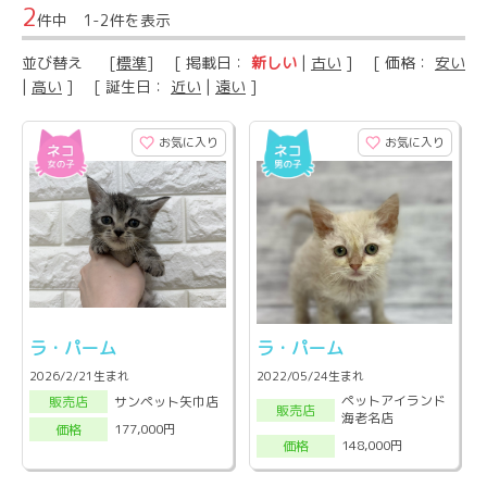
2
件中 1-2件を表示
並び替え
[
標準
] [ 掲載日：
新しい
|
古い
] [ 価格：
安い
|
高い
] [ 誕生日：
近い
|
遠い
]
お気に入り
お気に入り
ラ・パーム
ラ・パーム
2026/2/21生まれ
2022/05/24生まれ
ペットアイランド
サンペット矢巾店
販売店
販売店
海老名店
177,000円
価格
148,000円
価格