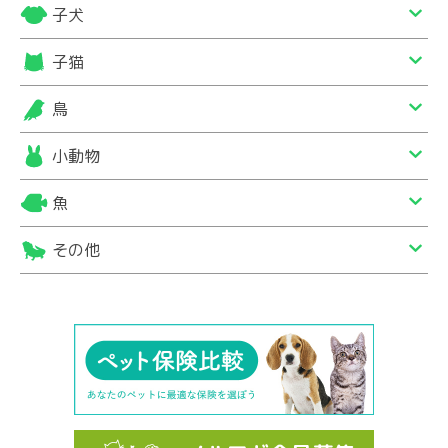
子犬
子猫
鳥
小動物
魚
その他