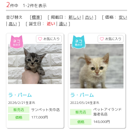
2
件中 1-2件を表示
並び替え
[
標準
] [ 掲載日：
新しい
|
古い
] [ 価格：
安い
|
高い
] [ 誕生日：
近い
|
遠い
]
お気に入り
お気に入り
ラ・パーム
ラ・パーム
2026/2/21生まれ
2022/05/24生まれ
ペットアイランド
サンペット矢巾店
販売店
販売店
海老名店
177,000円
価格
148,000円
価格