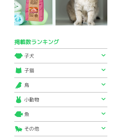
掲載数ランキング
子犬
子猫
鳥
小動物
魚
その他