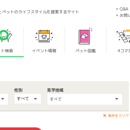
Q&A
とペットのライフスタイルを提案するサイト
お問
ット検索
イベント情報
ペット図鑑
4コマ
性別
見学地域
すべて
条件をクリア