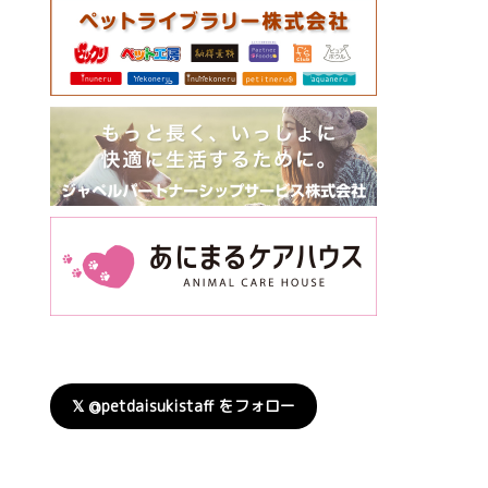
𝕏 @petdaisukistaff をフォロー