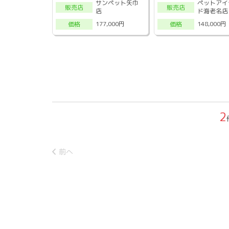
サンペット矢巾
ペットアイ
販売店
販売店
店
ド海老名店
177,000円
148,000円
価格
価格
2
前へ