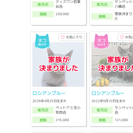
ディスワン若葉
サンペット
販売店
販売店
台店
八橋店
家族決まり
228,000
価格
価格
た
お気に入り
お気
ロシアンブルー
ロシアンブルー
2026年4月25日生まれ
2022年9月10日生まれ
ペットアミ苫小
サンペット
販売店
販売店
牧西店
店
215,000
121,000
価格
価格