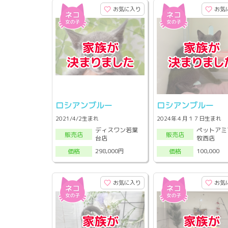
お気に入り
お気
ロシアンブルー
ロシアンブルー
2021/4/2生まれ
2024年４月１７日生まれ
ディスワン若葉
ペットアミ
販売店
販売店
台店
牧西店
298,000円
100,000
価格
価格
お気に入り
お気