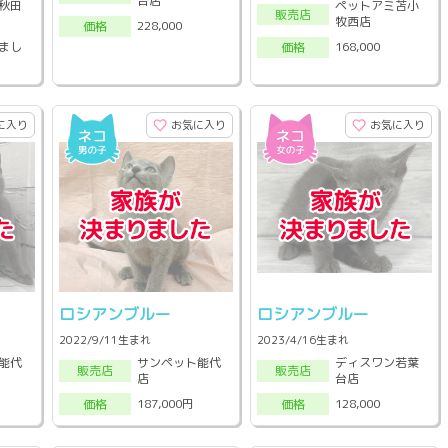
台店
秋田
ペットアミ苫小
販売店
牧西店
228,000
価格
まし
168,000
価格
に入り
お気に入り
お気に入り
ロシアンブルー
ロシアンブルー
2022/9/11生まれ
2023/4/16生まれ
能代
サンペット能代
ディスワン若葉
販売店
販売店
店
台店
187,000円
128,000
価格
価格