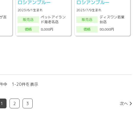
ロシアンブルー
ロシアンブルー
2023/6/1生まれ
2023/7/9生まれ
ザ吉
ペットアイラン
ディスワン若葉
販売店
販売店
ド海老名店
台店
8,000円
80,000円
価格
価格
件中 1-20件を表示
1
2
3
次へ