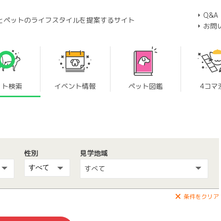
Q&A
とペットのライフスタイルを提案するサイト
お問
ット検索
イベント情報
ペット図鑑
4コマ
性別
見学地域
すべて
条件をクリア