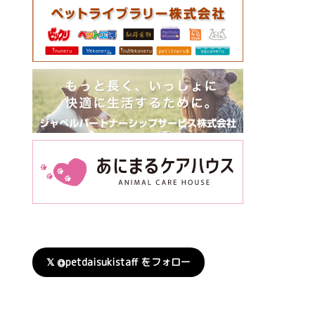
𝕏 @petdaisukistaff をフォロー