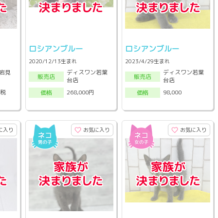
ロシアンブルー
ロシアンブルー
2020/12/13生まれ
2023/4/29生まれ
岩見
ディスワン若葉
ディスワン若葉
販売店
販売店
台店
台店
(税
268,000円
98,000
価格
価格
に入り
お気に入り
お気に入り