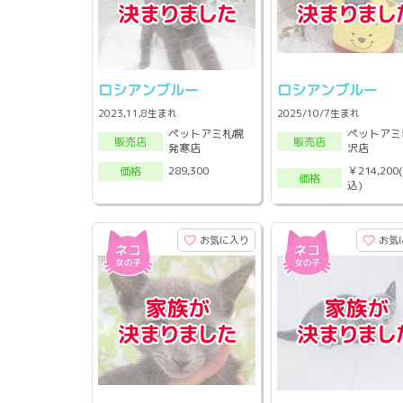
ロシアンブルー
ロシアンブルー
2023,11,8生まれ
2025/10/7生まれ
ペットアミ札幌
ペットアミ
販売店
販売店
発寒店
沢店
￥214,200
289,300
価格
価格
込)
お気に入り
お気