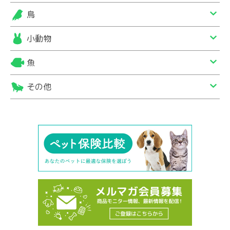
鳥
小動物
魚
その他