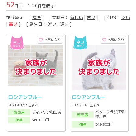
52
件中 1-20件を表示
並び替え
[
標準
] [ 掲載日：
新しい
|
古い
] [ 価格：
安い
|
高い
] [ 誕生日：
近い
|
遠い
]
お気に入り
お気に入り
ロシアンブルー
ロシアンブルー
2021/01/15生まれ
2020/10/5生まれ
ペットプラザ江東
ディスワン狛江店
販売店
販売店
深川店
368,000円
価格
349,800円
価格