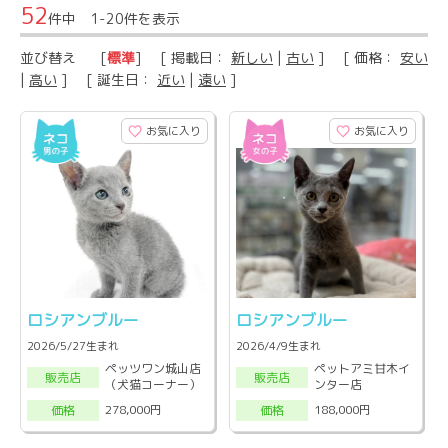
52
件中 1-20件を表示
並び替え
[
標準
] [ 掲載日：
新しい
|
古い
] [ 価格：
安い
|
高い
] [ 誕生日：
近い
|
遠い
]
お気に入り
お気に入り
ロシアンブルー
ロシアンブルー
2026/5/27生まれ
2026/4/9生まれ
ペッツワン城山店
ペットアミ甘木イ
販売店
販売店
（犬猫コーナー）
ンター店
278,000円
188,000円
価格
価格