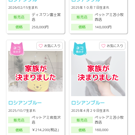
2026/02/15生まれ
2025年１０月７日生まれ
ディスワン富士宮
ペットアミ苫小牧
販売店
販売店
店
西店
258,000円
148,000円
価格
価格
お気に入り
お気に入り
ロシアンブルー
ロシアンブルー
2025/10/7生まれ
2025年４月２９日生まれ
ペットアミ岩見沢
ペットアミ苫小牧
販売店
販売店
店
西店
￥214,200(税込)
168,000
価格
価格