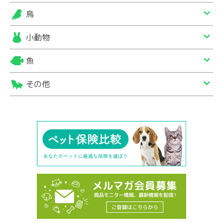
鳥
小動物
魚
その他