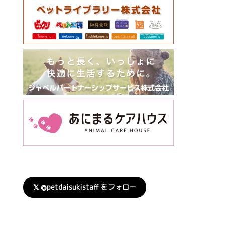
𝕏 @petdaisukistaff をフォロー