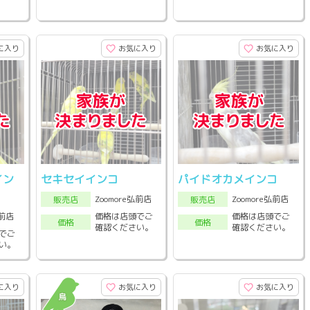
に入り
お気に入り
お気に入り
イン
セキセイインコ
パイドオカメインコ
Zoomore弘前店
Zoomore弘前店
販売店
販売店
弘前店
価格は店頭でご
価格は店頭でご
価格
価格
確認ください。
確認ください。
でご
い。
に入り
お気に入り
お気に入り