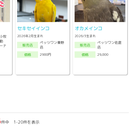
セキセイインコ
オカメインコ
2026年2月生まれ
2026/3生まれ
小牧
動
ペッツワン秦野
ペッツワン佐倉
販売店
販売店
ーナ
店
店
2980円
29,800
価格
価格
6
件中 1-20件を表示