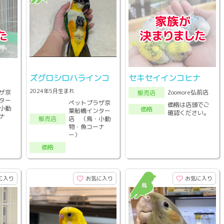
ズグロシロハラインコ
セキセイインコヒナ
2024年5月生まれ
ザ京
Zoomore弘前店
販売店
ター
ペットプラザ京
価格は店頭でご
小動
価格
葉船橋インター
確認ください。
ナ
店 （鳥・小動
販売店
物・魚コーナ
ー）
価格
に入り
お気に入り
お気に入り