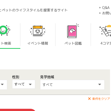
Q&A
とペットのライフスタイルを提案するサイト
お問
ット検索
イベント情報
ペット図鑑
4コマ
性別
見学地域
すべて
条件をクリア