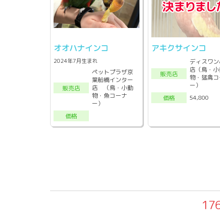
オオハナインコ
アキクサインコ
2024年7月生まれ
ディスワン
店（鳥・小
ペットプラザ京
販売店
物・猛禽コ
葉船橋インター
ー）
店 （鳥・小動
販売店
物・魚コーナ
54,800
価格
ー）
価格
17