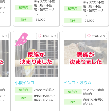
ディスワン小牧
弘前店
ディスワン小牧
店（鳥・小動
店（鳥・小動
販売店
でご
販売店
物・猛禽コーナ
物・猛禽コーナ
い。
ー）
ー）
188,000
価格
128,000
価格
に入り
お気に入り
お気に入り
小桜インコ
インコ・オウム
サンアクア青森
弘前店
Zoomore弘前店
販売店
販売店
浜田店
でご
価格は店頭でご
価格
店頭でご確認く
い。
確認ください。
価格
ださい。