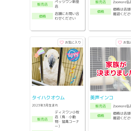
ペッツワン新座
Zoomore
販売店
販売店
店
価格は店頭
価格
店舗にお問い合
確認くださ
価格
わせください
お気に入り
お気
タイハクオウム
美声インコ
2023年3月生まれ
Zoomore
販売店
ディスワン小牧
価格は店頭
価格
店（鳥・小動
確認くださ
販売店
物・猛禽コーナ
ー）