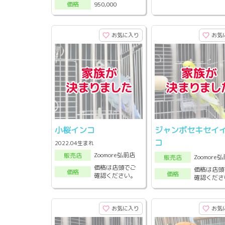
950,000
価格
お気に入り
お気
小桜インコ
ジャンボセキセイ
コ
2022.04生まれ
Zoomore弘前店
販売店
Zoomore
販売店
価格は店頭でご
価格は店頭
価格
価格
確認ください。
確認くださ
お気に入り
お気