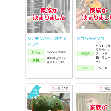
シナモンパールオカメ
シロハラインコ
インコ
ペットプラ
葉船橋イン
Zoomore弘前店
販売店
店 （鳥・
販売店
物・魚コー
価格は店頭でご
価格
ー）
確認ください。
495,000
価格
お気に入り
お気