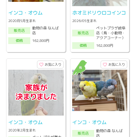
インコ・オウム
ホオミドリウロコインコ
2020月5月生まれ
2026/05生まれ
動物の森 なんば
ペットプラザ岐阜
販売店
店
店（鳥・小動物・
販売店
アクアコーナー）
162,800円
価格
162,800円
価格
お気に入り
お気に入り
インコ・オウム
インコ・オウム
2020年2月生まれ
動物の森 なんば
販売店
店