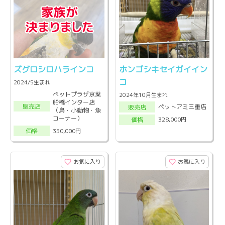
ズグロシロハラインコ
ホンゴシキセイガイイン
コ
2024/5生まれ
ペットプラザ京葉
2024年10月生まれ
船橋インター店
販売店
ペットアミ三重店
販売店
（鳥・小動物・魚
コーナー）
328,000円
価格
350,000円
価格
お気に入り
お気に入り