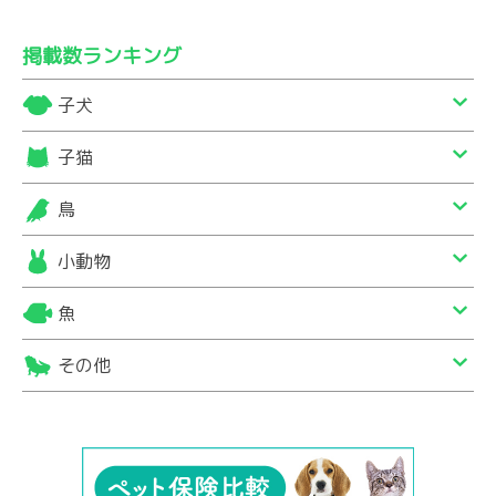
掲載数ランキング
子犬
子猫
鳥
小動物
魚
その他