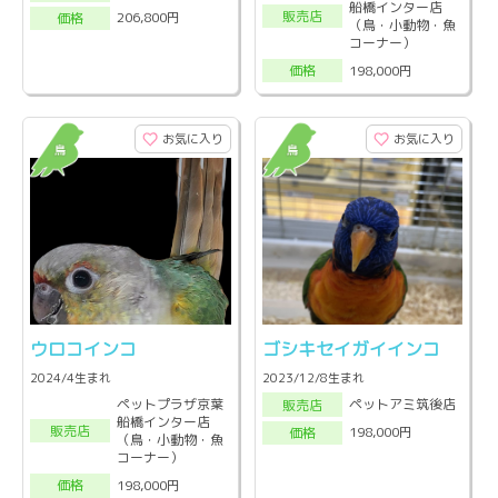
船橋インター店
販売店
206,800円
価格
（鳥・小動物・魚
コーナー）
198,000円
価格
お気に入り
お気に入り
ウロコインコ
ゴシキセイガイインコ
2024/4生まれ
2023/12/8生まれ
ペットプラザ京葉
ペットアミ筑後店
販売店
船橋インター店
販売店
198,000円
価格
（鳥・小動物・魚
コーナー）
198,000円
価格