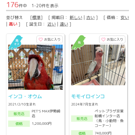
176
件中 1-20件を表示
並び替え
[
標準
] [ 掲載日：
新しい
|
古い
] [ 価格：
安い
|
高い
] [ 誕生日：
近い
|
遠い
]
お気に入り
お気に入り
インコ・オウム
モモイロインコ
2021/2/10生まれ
2024年7月生まれ
PET'S MAX伊勢崎
ペットプラザ京葉
販売店
店
船橋インター店
販売店
（鳥・小動物・魚
1,200,000円
価格
コーナー）
748,000円
価格