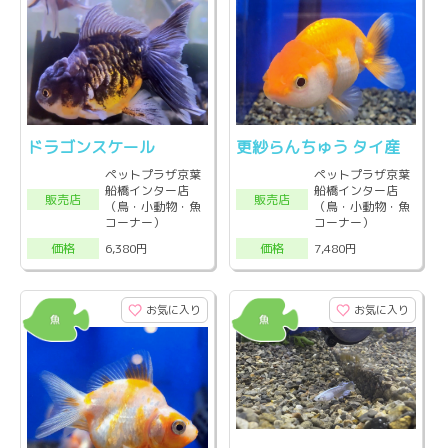
ドラゴンスケール
更紗らんちゅう タイ産
ペットプラザ京葉
ペットプラザ京葉
船橋インター店
船橋インター店
販売店
販売店
（鳥・小動物・魚
（鳥・小動物・魚
コーナー）
コーナー）
6,380円
7,480円
価格
価格
お気に入り
お気に入り