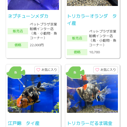
ネプチューンメダカ
トリカラーオランダ タ
イ産
ペットプラザ京葉
船橋インター店
販売店
ペットプラザ京葉
（鳥・小動物・魚
船橋インター店
コーナー）
販売店
（鳥・小動物・魚
コーナー）
22,000円
価格
10,780
価格
お気に入り
お気に入り
江戸錦 タイ産
トリカラーだるま琉金