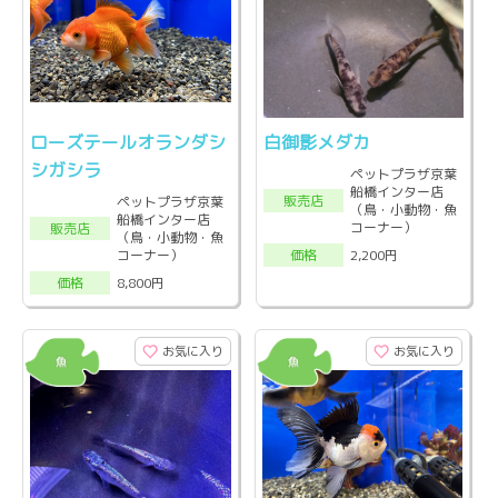
ローズテールオランダシ
白御影メダカ
シガシラ
ペットプラザ京葉
船橋インター店
販売店
ペットプラザ京葉
（鳥・小動物・魚
船橋インター店
コーナー）
販売店
（鳥・小動物・魚
コーナー）
2,200円
価格
8,800円
価格
お気に入り
お気に入り