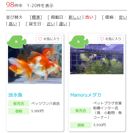
98
件中 1-20件を表示
並び替え
[
標準
] [ 掲載日：
新しい
|
古い
] [ 価格：
安い
|
高い
] [ 誕生日：
近い
|
遠い
]
お気に入り
お気に入り
淡水魚
Mamoruメダカ
ペットプラザ京葉
ペッツワン八街店
販売店
船橋インター店
販売店
5,980円
価格
（鳥・小動物・魚
コーナー）
3,300円
価格