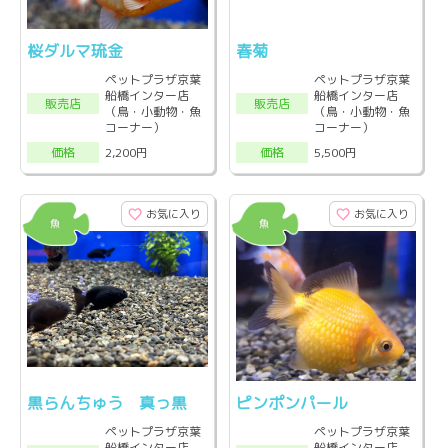
桜ダルマ琉金
春菊
ペットプラザ京葉
ペットプラザ京葉
船橋インター店
船橋インター店
販売店
販売店
（鳥・小動物・魚
（鳥・小動物・魚
コーナー）
コーナー）
2,200円
5,500円
価格
価格
お気に入り
お気に入り
黒らんちゅう 真っ黒
ピンポンパール
ペットプラザ京葉
ペットプラザ京葉
船橋インター店
船橋インター店