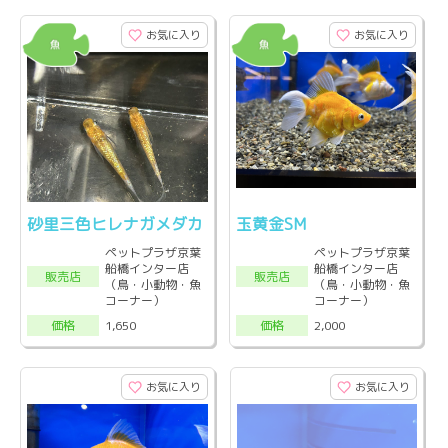
お気に入り
お気に入り
砂里三色ヒレナガメダカ
玉黄金SM
ペットプラザ京葉
ペットプラザ京葉
船橋インター店
船橋インター店
販売店
販売店
（鳥・小動物・魚
（鳥・小動物・魚
コーナー）
コーナー）
1,650
2,000
価格
価格
お気に入り
お気に入り