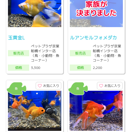
玉黄金L
ルアンモルフォメダカ
ペットプラザ京葉
ペットプラザ京葉
船橋インター店
船橋インター店
販売店
販売店
（鳥・小動物・魚
（鳥・小動物・魚
コーナー）
コーナー）
3,300
2,200
価格
価格
お気に入り
お気に入り