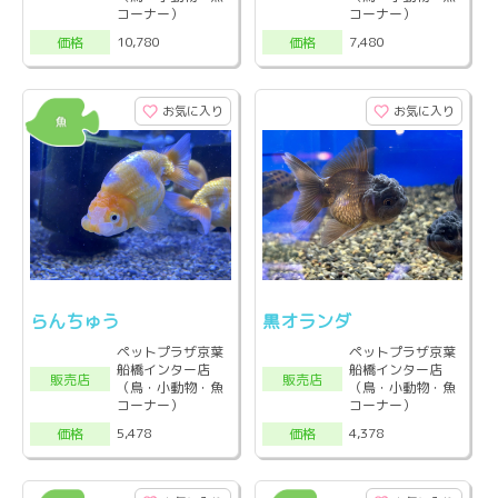
コーナー）
コーナー）
10,780
7,480
価格
価格
お気に入り
お気に入り
らんちゅう
黒オランダ
ペットプラザ京葉
ペットプラザ京葉
船橋インター店
船橋インター店
販売店
販売店
（鳥・小動物・魚
（鳥・小動物・魚
コーナー）
コーナー）
5,478
4,378
価格
価格