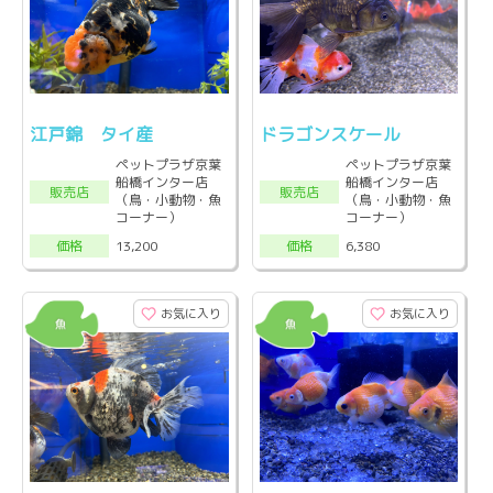
江戸錦 タイ産
ドラゴンスケール
ペットプラザ京葉
ペットプラザ京葉
船橋インター店
船橋インター店
販売店
販売店
（鳥・小動物・魚
（鳥・小動物・魚
コーナー）
コーナー）
13,200
6,380
価格
価格
お気に入り
お気に入り