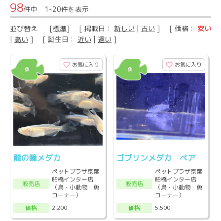
98
件中 1-20件を表示
並び替え
[
標準
] [ 掲載日：
新しい
|
古い
] [ 価格：
安い
|
高い
] [ 誕生日：
近い
|
遠い
]
お気に入り
お気に入り
龍の瞳メダカ
ゴブリンメダカ ペア
ペットプラザ京葉
ペットプラザ京葉
船橋インター店
船橋インター店
販売店
販売店
（鳥・小動物・魚
（鳥・小動物・魚
コーナー）
コーナー）
2,200
5,500
価格
価格