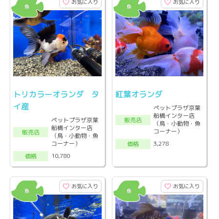
お気に入り
お気に入り
トリカラーオランダ タ
紅葉オランダ
イ産
ペットプラザ京葉
船橋インター店
販売店
ペットプラザ京葉
（鳥・小動物・魚
船橋インター店
コーナー）
販売店
（鳥・小動物・魚
コーナー）
3,278
価格
10,780
価格
お気に入り
お気に入り