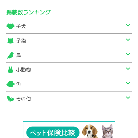
掲載数ランキング
子犬
子猫
鳥
小動物
魚
その他