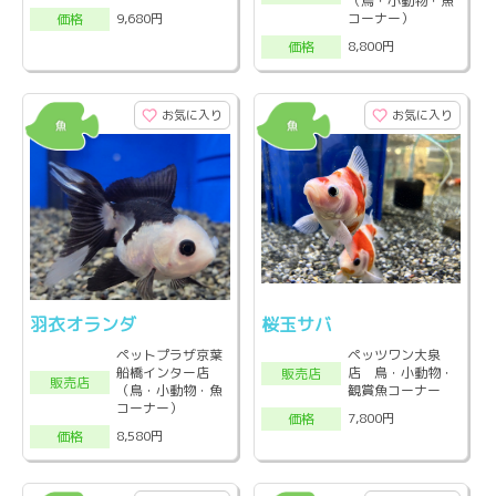
（鳥・小動物・魚
コーナー）
9,680円
価格
8,800円
価格
お気に入り
お気に入り
羽衣オランダ
桜玉サバ
ペットプラザ京葉
ペッツワン大泉
船橋インター店
店 鳥・小動物・
販売店
販売店
（鳥・小動物・魚
観賞魚コーナー
コーナー）
7,800円
価格
8,580円
価格