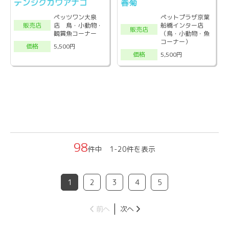
テンジクカワアナゴ
春菊
ペッツワン大泉
ペットプラザ京葉
店 鳥・小動物・
船橋インター店
販売店
販売店
観賞魚コーナー
（鳥・小動物・魚
コーナー）
5,500円
価格
5,500円
価格
98
件中 1-20件を表示
1
2
3
4
5
前へ
次へ