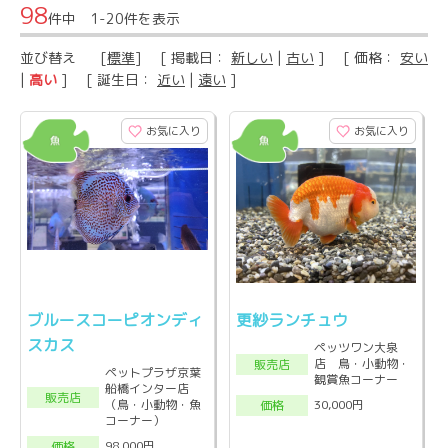
98
件中 1-20件を表示
並び替え
[
標準
] [ 掲載日：
新しい
|
古い
] [ 価格：
安い
|
高い
] [ 誕生日：
近い
|
遠い
]
お気に入り
お気に入り
ブルースコーピオンディ
更紗ランチュウ
スカス
ペッツワン大泉
店 鳥・小動物・
販売店
ペットプラザ京葉
観賞魚コーナー
船橋インター店
販売店
（鳥・小動物・魚
30,000円
価格
コーナー）
98,000円
価格