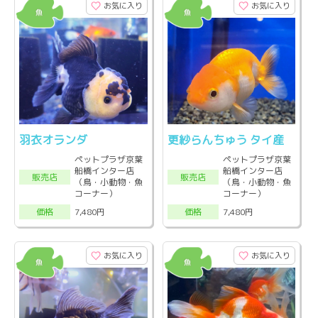
お気に入り
お気に入り
羽衣オランダ
更紗らんちゅう タイ産
ペットプラザ京葉
ペットプラザ京葉
船橋インター店
船橋インター店
販売店
販売店
（鳥・小動物・魚
（鳥・小動物・魚
コーナー）
コーナー）
7,480円
7,480円
価格
価格
お気に入り
お気に入り