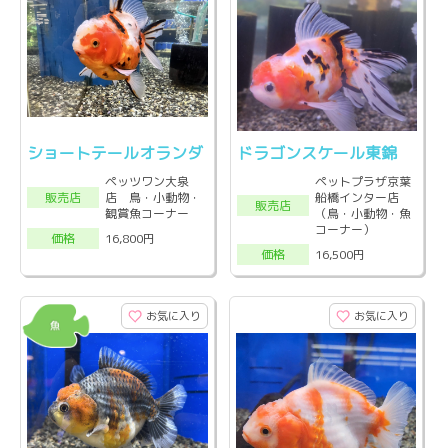
ショートテールオランダ
ドラゴンスケール東錦
ペッツワン大泉
ペットプラザ京葉
店 鳥・小動物・
船橋インター店
販売店
販売店
観賞魚コーナー
（鳥・小動物・魚
コーナー）
16,800円
価格
16,500円
価格
お気に入り
お気に入り