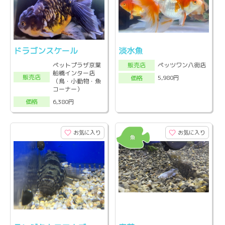
ドラゴンスケール
淡水魚
ペットプラザ京葉
ペッツワン八街店
販売店
船橋インター店
販売店
5,980円
価格
（鳥・小動物・魚
コーナー）
6,380円
価格
お気に入り
お気に入り