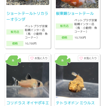
ショートテールトリカラ
桜東錦ショートテール
ーオランダ
ペットプラザ京葉
船橋インター店
販売店
ペットプラザ京葉
（鳥・小動物・魚
船橋インター店
コーナー）
販売店
（鳥・小動物・魚
コーナー）
10,780円
価格
10,780円
価格
お気に入り
お気に入り
コリドラス オイヤポキエ
テトラオドン ミウルス