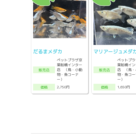
だるまメダカ
マリアージュメダ
ペットプラザ京
ペットプラ
葉船橋インター
葉船橋イン
店 （鳥・小動
店 （鳥・
販売店
販売店
物・魚コーナ
物・魚コー
ー）
ー）
2,750円
1,650円
価格
価格