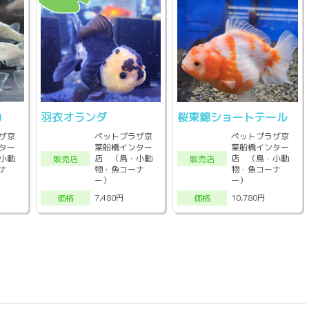
カ
羽衣オランダ
桜東錦ショートテール
ザ京
ペットプラザ京
ペットプラザ京
ター
葉船橋インター
葉船橋インター
小動
店 （鳥・小動
店 （鳥・小動
販売店
販売店
ナ
物・魚コーナ
物・魚コーナ
ー）
ー）
7,480円
10,780円
価格
価格