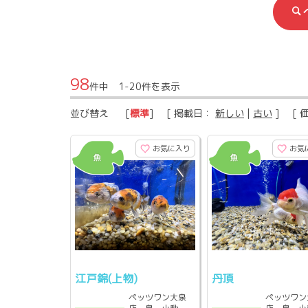
98
件中 1-20件を表示
並び替え
[
標準
] [ 掲載日：
新しい
|
古い
] [ 
お気に入り
お気
江戸錦(上物)
丹頂
ペッツワン大泉
ペッツワン