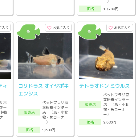
ー）
10,780円
価格
に入り
お気に入り
お気に入り
ティ
コリドラス オイヤポキ
テトラオドン ミウルス
エンシス
ペットプラザ京
葉船橋インター
ザ京
ペットプラザ京
店 （鳥・小動
販売店
ター
葉船橋インター
物・魚コーナ
小動
店 （鳥・小動
販売店
ー）
ナ
物・魚コーナ
ー）
9,680円
価格
9,680円
価格