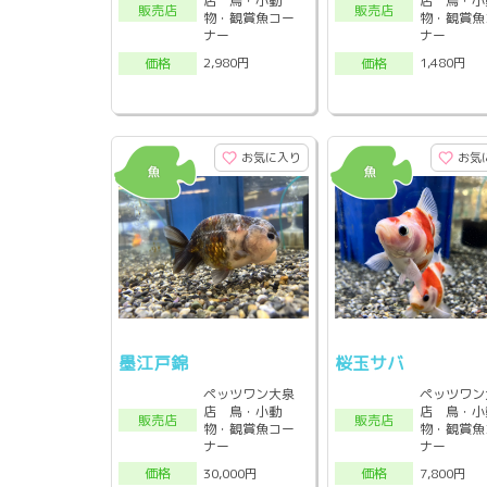
店 鳥・小動
店 鳥・小
販売店
販売店
物・観賞魚コー
物・観賞魚
ナー
ナー
2,980円
1,480円
価格
価格
お気に入り
お気
墨江戸錦
桜玉サバ
ペッツワン大泉
ペッツワン
店 鳥・小動
店 鳥・小
販売店
販売店
物・観賞魚コー
物・観賞魚
ナー
ナー
30,000円
7,800円
価格
価格