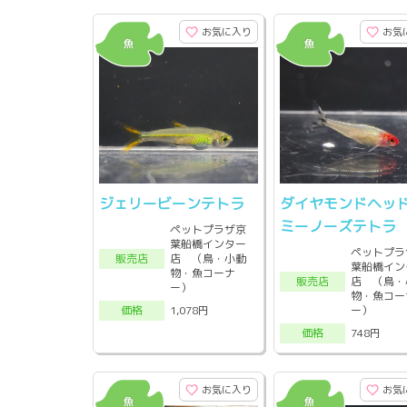
お気に入り
お気
ジェリービーンテトラ
ダイヤモンドヘッ
ミーノーズテトラ
ペットプラザ京
葉船橋インター
ペットプラ
店 （鳥・小動
販売店
葉船橋イン
物・魚コーナ
店 （鳥・
販売店
ー）
物・魚コー
ー）
1,078円
価格
748円
価格
お気に入り
お気