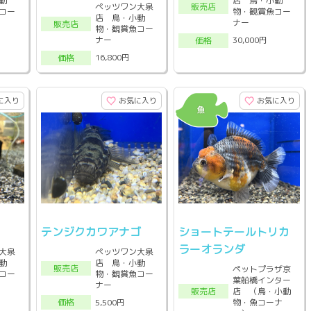
動
店 鳥・小動
販売店
ペッツワン大泉
コー
物・観賞魚コー
店 鳥・小動
ナー
販売店
物・観賞魚コー
ナー
30,000円
価格
16,800円
価格
に入り
お気に入り
お気に入り
テンジクカワアナゴ
ショートテールトリカ
ラーオランダ
大泉
ペッツワン大泉
動
店 鳥・小動
販売店
ペットプラザ京
コー
物・観賞魚コー
葉船橋インター
ナー
店 （鳥・小動
販売店
物・魚コーナ
5,500円
価格