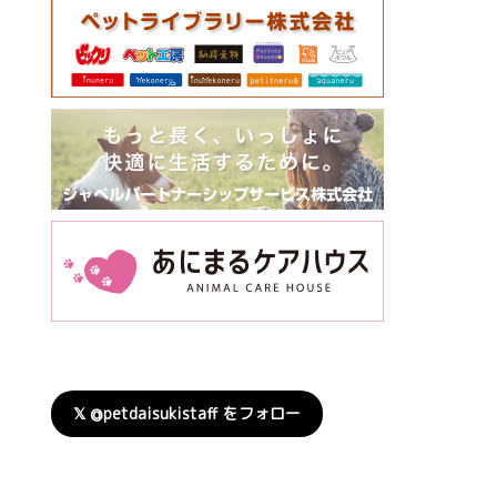
𝕏 @petdaisukistaff をフォロー