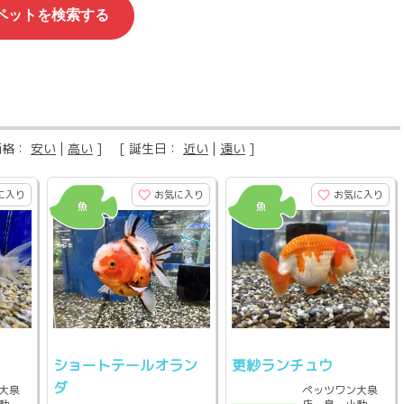
価格：
安い
|
高い
] [ 誕生日：
近い
|
遠い
]
に入り
お気に入り
お気に入り
ショートテールオラン
更紗ランチュウ
ダ
大泉
ペッツワン大泉