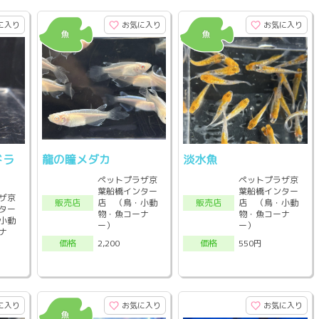
に入り
お気に入り
お気に入り
ドラ
龍の瞳メダカ
淡水魚
ペットプラザ京
ペットプラザ京
葉船橋インター
葉船橋インター
ザ京
店 （鳥・小動
店 （鳥・小動
販売店
販売店
ター
物・魚コーナ
物・魚コーナ
小動
ー）
ー）
ナ
2,200
550円
価格
価格
に入り
お気に入り
お気に入り