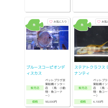
お気に入り
お気
ブルースコーピオンデ
ステアトクラフス 
ィスカス
ナンティ
ペットプラザ京
ペットプラ
葉船橋インター
葉船橋イン
店 （鳥・小動
店 （鳥・
販売店
販売店
物・魚コーナ
物・魚コー
ー）
ー）
98,000円
4,180円
価格
価格