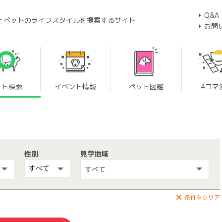
Q&A
とペットのライフスタイルを提案するサイト
お問
ット検索
イベント情報
ペット図鑑
4コマ
性別
見学地域
すべて
条件をクリア