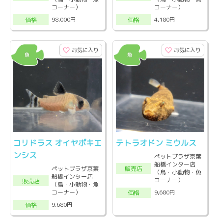
コーナー）
コーナー）
98,000円
4,180円
価格
価格
お気に入り
お気に入り
コリドラス オイヤポキエ
テトラオドン ミウルス
ンシス
ペットプラザ京葉
船橋インター店
販売店
ペットプラザ京葉
（鳥・小動物・魚
船橋インター店
コーナー）
販売店
（鳥・小動物・魚
コーナー）
9,680円
価格
9,680円
価格