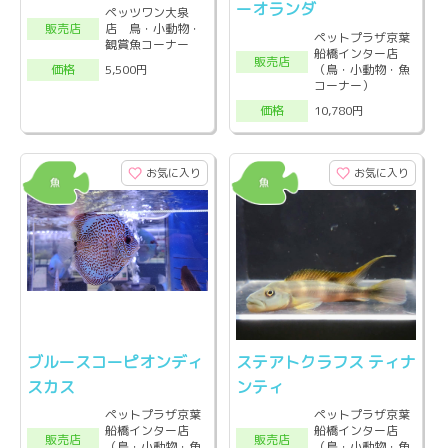
ーオランダ
ペッツワン大泉
店 鳥・小動物・
販売店
ペットプラザ京葉
観賞魚コーナー
船橋インター店
販売店
（鳥・小動物・魚
5,500円
価格
コーナー）
10,780円
価格
お気に入り
お気に入り
ブルースコーピオンディ
ステアトクラフス ティナ
スカス
ンティ
ペットプラザ京葉
ペットプラザ京葉
船橋インター店
船橋インター店
販売店
販売店
（鳥・小動物・魚
（鳥・小動物・魚