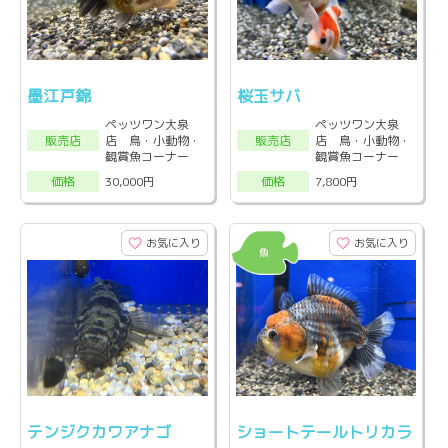
墨江戸錦
桜玉サバ
ペッツワン大泉
ペッツワン大泉
店 鳥・小動物・
店 鳥・小動物・
販売店
販売店
観賞魚コーナー
観賞魚コーナー
30,000円
7,800円
価格
価格
お気に入り
お気に入り
テンジクカワアナゴ
ショートテールトリカラ