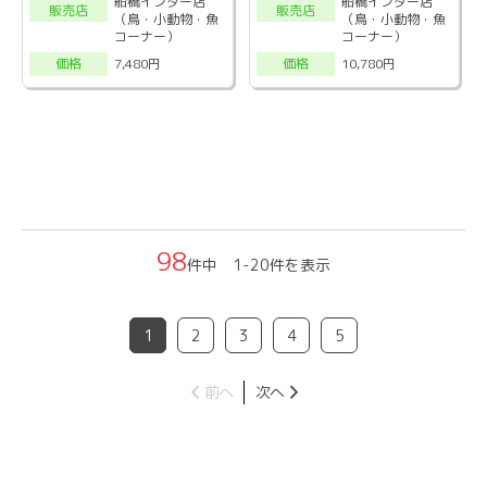
船橋インター店
船橋インター店
販売店
販売店
（鳥・小動物・魚
（鳥・小動物・魚
コーナー）
コーナー）
7,480円
10,780円
価格
価格
98
件中 1-20件を表示
1
2
3
4
5
前へ
次へ