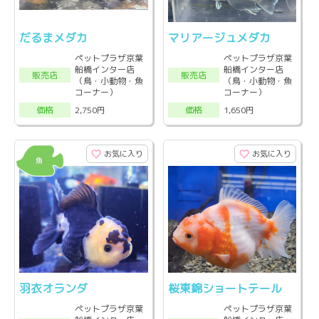
だるまメダカ
マリアージュメダカ
ペットプラザ京葉
ペットプラザ京葉
船橋インター店
船橋インター店
販売店
販売店
（鳥・小動物・魚
（鳥・小動物・魚
コーナー）
コーナー）
2,750円
1,650円
価格
価格
お気に入り
お気に入り
羽衣オランダ
桜東錦ショートテール
ペットプラザ京葉
ペットプラザ京葉