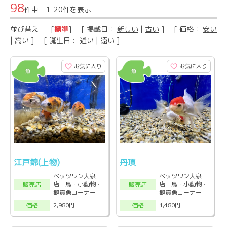
98
件中 1-20件を表示
並び替え
[
標準
] [ 掲載日：
新しい
|
古い
] [ 価格：
安い
|
高い
] [ 誕生日：
近い
|
遠い
]
お気に入り
お気に入り
江戸錦(上物)
丹頂
ペッツワン大泉
ペッツワン大泉
店 鳥・小動物・
店 鳥・小動物・
販売店
販売店
観賞魚コーナー
観賞魚コーナー
2,980円
1,480円
価格
価格