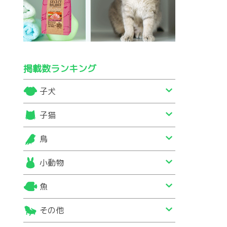
掲載数ランキング
子犬
子猫
鳥
小動物
魚
その他