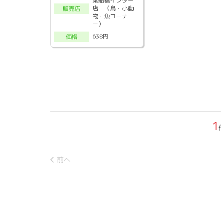
葉船橋インター
店 （鳥・小動
販売店
物・魚コーナ
ー）
638円
価格
1
前へ