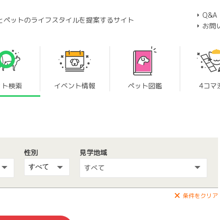
Q&A
とペットのライフスタイルを提案するサイト
お問
ット検索
イベント情報
ペット図鑑
4コマ
性別
見学地域
すべて
条件をクリア