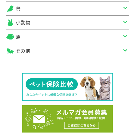
鳥
小動物
魚
その他