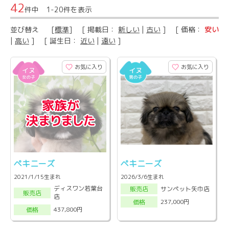
42
件中 1-20件を表示
並び替え
[
標準
] [ 掲載日：
新しい
|
古い
] [ 価格：
安い
|
高い
] [ 誕生日：
近い
|
遠い
]
お気に入り
お気に入り
ペキニーズ
ペキニーズ
2021/1/15生まれ
2026/3/6生まれ
ディスワン若葉台
サンペット矢巾店
販売店
販売店
店
237,000円
価格
437,800円
価格