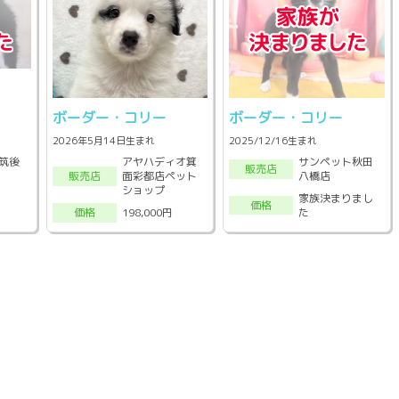
ボーダー・コリー
ボーダー・コリー
2026年5月14日生まれ
2025/12/16生まれ
筑後
アヤハディオ箕
サンペット秋田
販売店
面彩都店ペット
八橋店
販売店
ショップ
家族決まりまし
価格
た
198,000円
価格