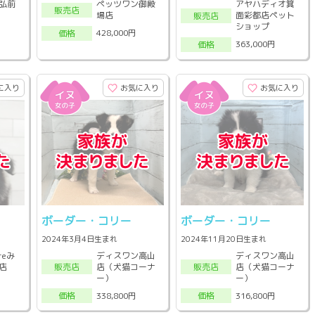
弘前
ペッツワン御殿
アヤハディオ箕
販売店
場店
面彩都店ペット
販売店
ショップ
428,000円
価格
363,000円
価格
に入り
お気に入り
お気に入り
ボーダー・コリー
ボーダー・コリー
2024年3月4日生まれ
2024年11月20日生まれ
reみ
ディスワン高山
ディスワン高山
店
店（犬猫コーナ
店（犬猫コーナ
販売店
販売店
ー）
ー）
338,800円
316,800円
価格
価格