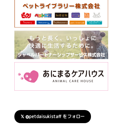
𝕏 @petdaisukistaff をフォロー