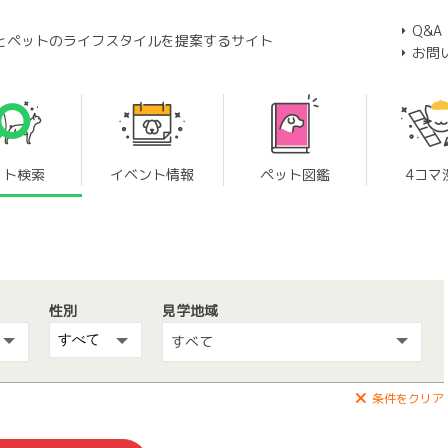
Q&A
とペットのライフスタイルを提案するサイト
お問
ット検索
イベント情報
ペット図鑑
4コマ
性別
見学地域
すべて
条件をクリア