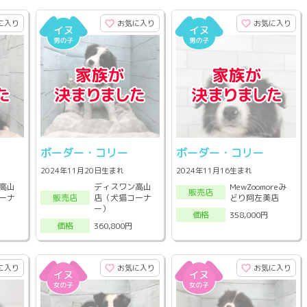
に入り
お気に入り
お気に入り
ボーダー・コリー
ボーダー・コリー
2024年11月20日生まれ
2024年11月16生まれ
高山
ディスワン高山
MewZoomoreみ
販売店
ーナ
店（犬猫コーナ
どり阿左美店
販売店
ー）
358,000円
価格
360,800円
価格
に入り
お気に入り
お気に入り