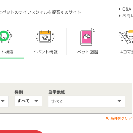
Q&A
とペットのライフスタイルを提案するサイト
お問
ット検索
イベント情報
ペット図鑑
4コマ
性別
見学地域
すべて
条件をクリア