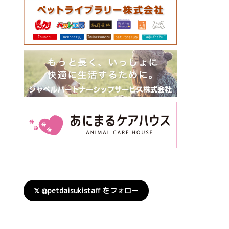
𝕏 @petdaisukistaff をフォロー