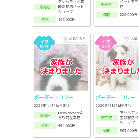
アヤハディオ箕
ペットアミ
販売店
面彩都店ペット
店
販売店
ショップ
228,000円
価格
198,000円
価格
お気に入り
お気
ボーダー・コリー
ボーダー・コリー
2026年1月11日生まれ
2026年1月27日生まれ
MewZoomoreみ
アヤハディ
販売店
どり阿左美店
面彩都店ペ
販売店
ショップ
454,000円
価格
363,000円
価格