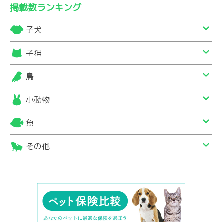
掲載数ランキング
子犬
子猫
鳥
小動物
魚
その他