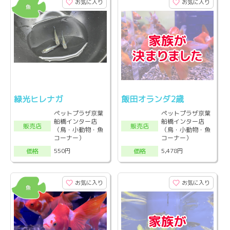
お気に入り
お気に入り
緑光ヒレナガ
飯田オランダ2歳
ペットプラザ京葉
ペットプラザ京葉
船橋インター店
船橋インター店
販売店
販売店
（鳥・小動物・魚
（鳥・小動物・魚
コーナー）
コーナー）
550円
5,478円
価格
価格
お気に入り
お気に入り