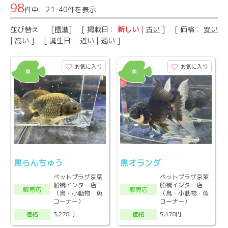
98
件中 21-40件を表示
並び替え
[
標準
] [ 掲載日：
新しい
|
古い
] [ 価格：
安い
|
高い
] [ 誕生日：
近い
|
遠い
]
お気に入り
お気に入り
黒らんちゅう
黒オランダ
ペットプラザ京葉
ペットプラザ京葉
船橋インター店
船橋インター店
販売店
販売店
（鳥・小動物・魚
（鳥・小動物・魚
コーナー）
コーナー）
3,278円
5,478円
価格
価格