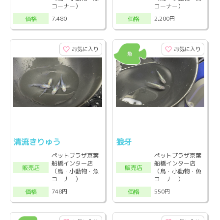
コーナー）
コーナー）
7,480
2,200円
価格
価格
お気に入り
お気に入り
清流きりゅう
狼牙
ペットプラザ京葉
ペットプラザ京葉
船橋インター店
船橋インター店
販売店
販売店
（鳥・小動物・魚
（鳥・小動物・魚
コーナー）
コーナー）
748円
550円
価格
価格