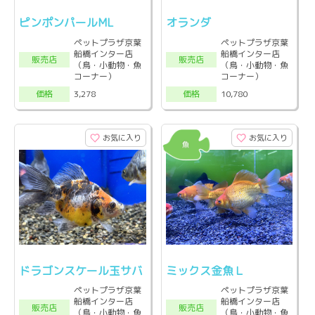
ピンポンパールML
オランダ
ペットプラザ京葉
ペットプラザ京葉
船橋インター店
船橋インター店
販売店
販売店
（鳥・小動物・魚
（鳥・小動物・魚
コーナー）
コーナー）
3,278
10,780
価格
価格
お気に入り
お気に入り
ドラゴンスケール玉サバ
ミックス金魚Ｌ
ペットプラザ京葉
ペットプラザ京葉
船橋インター店
船橋インター店
販売店
販売店
（鳥・小動物・魚
（鳥・小動物・魚