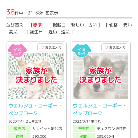
38
件中 21-38件を表示
並び替え
[
標準
] [ 掲載日：
新しい
|
古い
] [ 価格：
安い
|
高い
] [ 誕生日：
近い
|
遠い
]
お気に入り
お気に入り
ウェルシュ・コーギー・
ウェルシュ・コーギー・
ペンブローク
ペンブローク
2023年4月2日生まれ
2023/3/11生まれ
サンペット能代店
ディスワン狛江店
販売店
販売店
290,000
298,000円
価格
価格