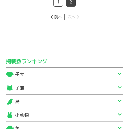
1
2
前へ
次へ
掲載数ランキング
子犬
子猫
鳥
小動物
魚