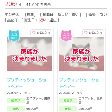
206
件中 41-60件を表示
並び替え
[
標準
] [ 掲載日：
新しい
|
古い
] [ 価格：
安い
|
高い
] [ 誕生日：
近い
|
遠い
]
お気に入り
お気に入り
ブリティッシュ・ショー
ブリティッシュ・ショー
トヘアー
トヘアー
2025/8/12生まれ
2025/8/12生まれ
エスポット小田原
エスポット小田原
販売店
販売店
店
店
66,000円
286,000円
価格
価格