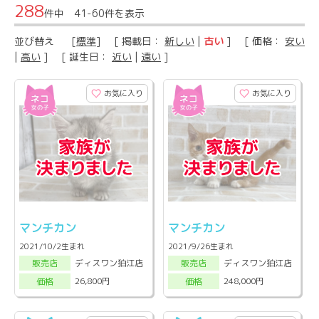
288
件中 41-60件を表示
並び替え
[
標準
] [ 掲載日：
新しい
|
古い
] [ 価格：
安い
|
高い
] [ 誕生日：
近い
|
遠い
]
お気に入り
お気に入り
マンチカン
マンチカン
2021/10/2生まれ
2021/9/26生まれ
ディスワン狛江店
ディスワン狛江店
販売店
販売店
26,800円
248,000円
価格
価格