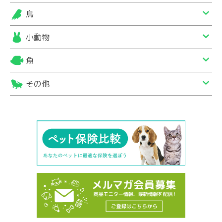
鳥
小動物
魚
その他