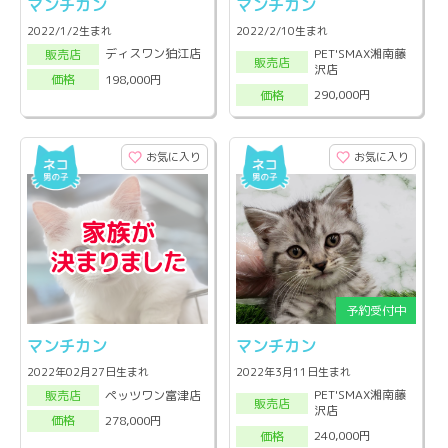
マンチカン
マンチカン
2022/1/2生まれ
2022/2/10生まれ
PET'SMAX湘南藤
ディスワン狛江店
販売店
販売店
沢店
198,000円
価格
290,000円
価格
お気に入り
お気に入り
マンチカン
マンチカン
2022年02月27日生まれ
2022年3月11日生まれ
PET'SMAX湘南藤
ペッツワン富津店
販売店
販売店
沢店
278,000円
価格
240,000円
価格