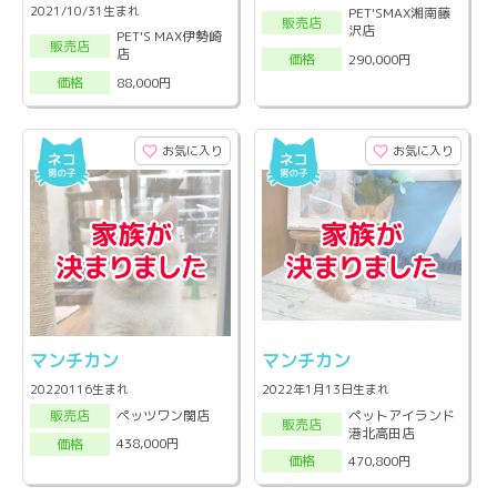
2021/10/31生まれ
PET'SMAX湘南藤
販売店
沢店
PET'S MAX伊勢崎
販売店
店
290,000円
価格
88,000円
価格
お気に入り
お気に入り
マンチカン
マンチカン
20220116生まれ
2022年1月13日生まれ
ペットアイランド
ペッツワン関店
販売店
販売店
港北高田店
438,000円
価格
470,800円
価格