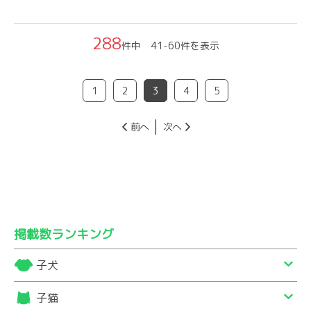
288
件中 41-60件を表示
1
2
3
4
5
前へ
次へ
掲載数ランキング
子犬
子猫