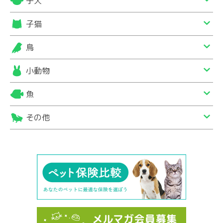
子犬
子猫
鳥
小動物
魚
その他