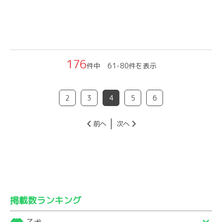
176
件中 61-80件を表示
2
3
4
5
6
前へ
次へ
掲載数ランキング