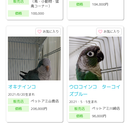
（鳥・小動物・猛
販売店
184,800円
価格
禽コーナー）
188,000
価格
お気に入り
お気に入り
オキナインコ
ウロコインコ ターコイ
ズブルー
2021/8/20生まれ
ペットアミ山鹿店
販売店
2021・5・5生まれ
ペットアミ川崎店
206,800円
販売店
価格
96,800円
価格