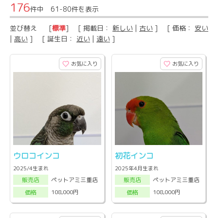
176
件中 61-80件を表示
並び替え
[
標準
] [ 掲載日：
新しい
|
古い
] [ 価格：
安い
|
高い
] [ 誕生日：
近い
|
遠い
]
お気に入り
お気に入り
ウロコインコ
初花インコ
2025/4生まれ
2025年4月生まれ
ペットアミ三重店
ペットアミ三重店
販売店
販売店
108,000円
108,000円
価格
価格