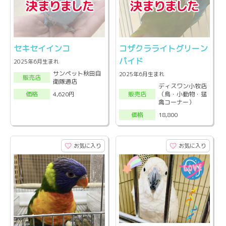
セキセイインコ
コザクラライトグリーン
パイド
2025年6月生まれ
サンペット秋田自
2025年6月生まれ
販売店
衛隊通店
ディスワン小牧店
（鳥・小動物・猛
4,620円
販売店
価格
禽コーナー）
18,800
価格
お気に入り
お気に入り