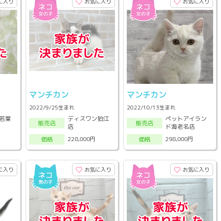
に入り
お気に入り
お気に入り
マンチカン
マンチカン
2022/9/25生まれ
2022/10/13生まれ
若葉
ディスワン狛江
ペットアイラン
販売店
販売店
店
ド海老名店
228,000円
298,000円
価格
価格
に入り
お気に入り
お気に入り