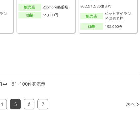
2022/12/25生まれ
Zoomore弘前店
販売店
ラン
ペットアイラン
99,800円
価格
販売店
ド海老名店
198,000円
価格
件中 81-100件を表示
4
5
6
7
次へ