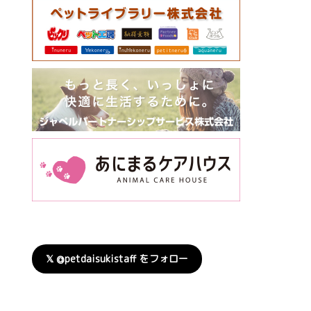
𝕏 @petdaisukistaff をフォロー