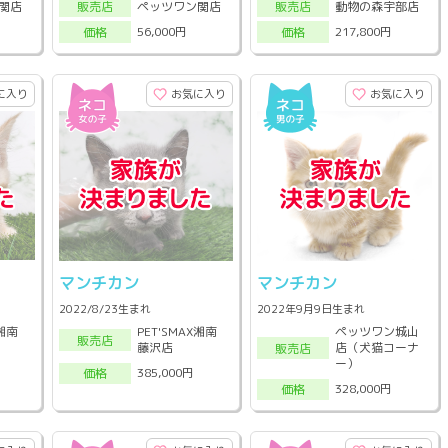
関店
ペッツワン関店
動物の森宇部店
販売店
販売店
56,000円
217,800円
価格
価格
に入り
お気に入り
お気に入り
マンチカン
マンチカン
2022/8/23生まれ
2022年9月9日生まれ
X湘南
PET'SMAX湘南
ペッツワン城山
販売店
藤沢店
店（犬猫コーナ
販売店
ー）
385,000円
価格
328,000円
価格