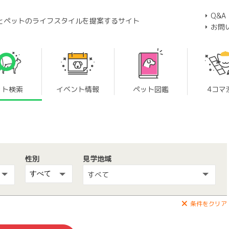
Q&A
とペットのライフスタイルを提案するサイト
お問
ット検索
イベント情報
ペット図鑑
4コマ
性別
見学地域
すべて
条件をクリア