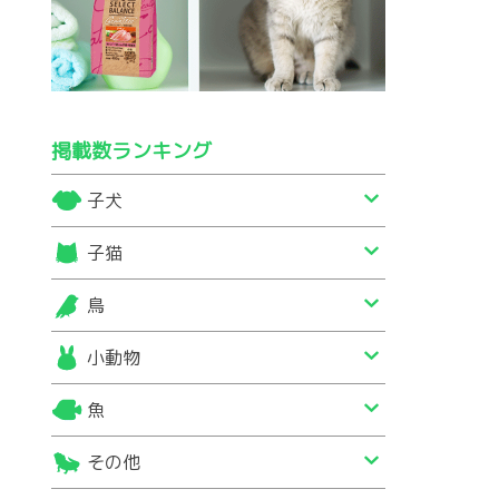
掲載数ランキング
子犬
子猫
鳥
小動物
魚
その他