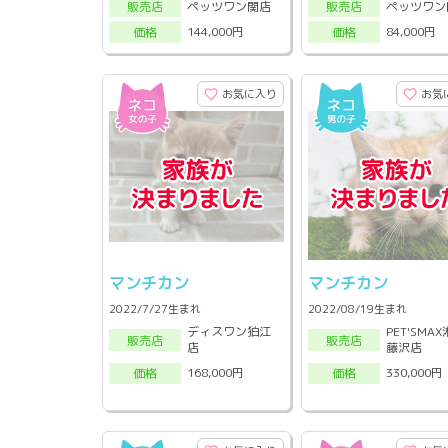
ペッツワン関店
ペッツワン
販売店
販売店
144,000円
84,000円
価格
価格
お気に入り
お気
マンチカン
マンチカン
2022/7/27生まれ
2022/08/19生まれ
ディスワン狛江
PET'SMA
販売店
販売店
店
藤沢店
168,000円
330,000円
価格
価格