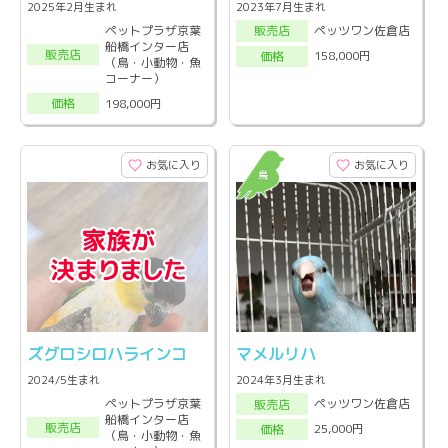
2025年2月生まれ
2023年7月生まれ
ペットプラザ京葉
ペッツワン佐倉店
販売店
船橋インター店
販売店
158,000円
価格
（鳥・小動物・魚
コーナー）
198,000円
価格
お気に入り
お気に入り
ズグロシロハラインコ
マメルリハ
2024/5生まれ
2024年3月生まれ
ペットプラザ京葉
ペッツワン佐倉店
販売店
船橋インター店
販売店
25,000円
価格
（鳥・小動物・魚