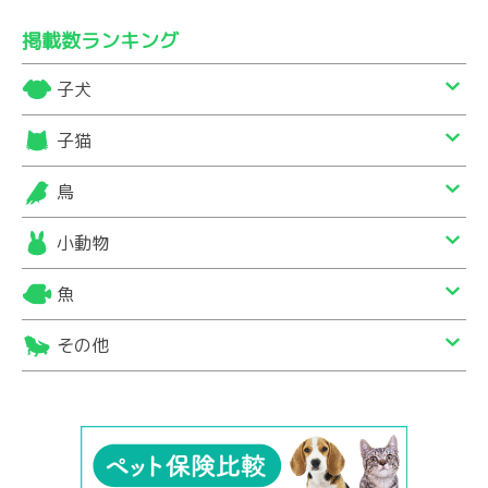
掲載数ランキング
子犬
子猫
鳥
小動物
魚
その他