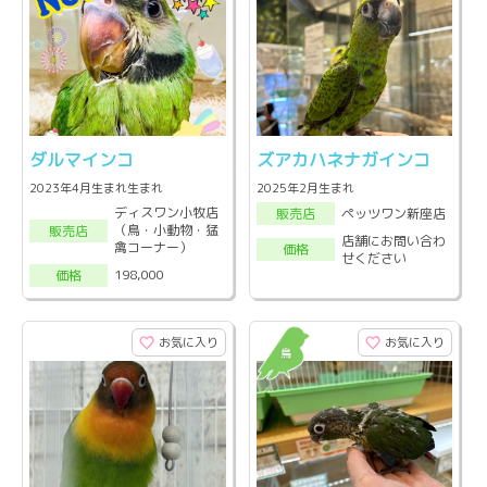
ダルマインコ
ズアカハネナガインコ
2023年4月生まれ生まれ
2025年2月生まれ
ディスワン小牧店
ペッツワン新座店
販売店
（鳥・小動物・猛
販売店
店舗にお問い合わ
禽コーナー）
価格
せください
198,000
価格
お気に入り
お気に入り