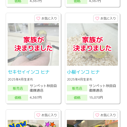
4,367円
4,367円
価格
価格
お気に入り
お気に入り
セキセイインコ ヒナ
小桜インコ ヒナ
2025年4月生まれ
2025年4月生まれ
サンペット秋田自
サンペット秋田自
販売店
販売店
衛隊通店
衛隊通店
4,367円
15,070円
価格
価格
お気に入り
お気に入り