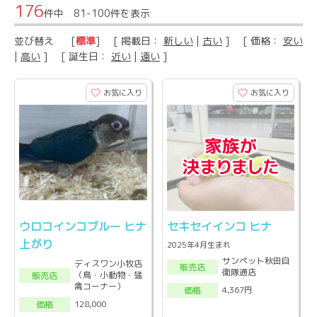
176
件中 81-100件を表示
並び替え
[
標準
] [ 掲載日：
新しい
|
古い
] [ 価格：
安い
|
高い
] [ 誕生日：
近い
|
遠い
]
お気に入り
お気に入り
ウロコインコブルー ヒナ
セキセイインコ ヒナ
上がり
2025年4月生まれ
サンペット秋田自
ディスワン小牧店
販売店
衛隊通店
（鳥・小動物・猛
販売店
禽コーナー）
4,367円
価格
128,000
価格