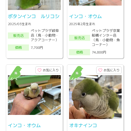
ボタンインコ ルリコシ
インコ・オウム
2025/03生まれ
2025年2月生まれ
ペットプラザ岐阜
ペットプラザ京葉
店（鳥・小動物・
船橋インター店
販売店
販売店
アクアコーナー）
（鳥・小動物・魚
コーナー）
7,700円
価格
74,800円
価格
お気に入り
お気に入り
インコ・オウム
オキナインコ