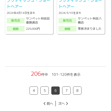
ブリティッシュ・ショー
ブリティッシュ・ショー
トヘアー
トヘアー
2024年4月14日生まれ
2024/3/10生まれ
サンペット秋田自
サンペット秋田八
販売店
販売店
衛隊通店
橋店
220,000円
家族決まりました
価格
価格
206
件中 101-120件を表示
4
5
6
7
8
前へ
次へ