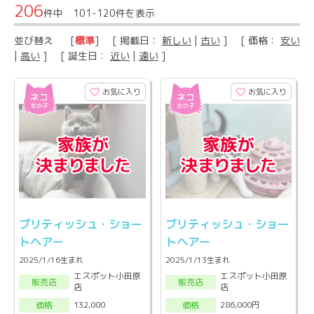
206
件中 101-120件を表示
並び替え
[
標準
] [ 掲載日：
新しい
|
古い
] [ 価格：
安い
|
高い
] [ 誕生日：
近い
|
遠い
]
お気に入り
お気に入り
ブリティッシュ・ショー
ブリティッシュ・ショー
トヘアー
トヘアー
2025/1/16生まれ
2025/1/13生まれ
エスポット小田原
エスポット小田原
販売店
販売店
店
店
132,000
286,000円
価格
価格