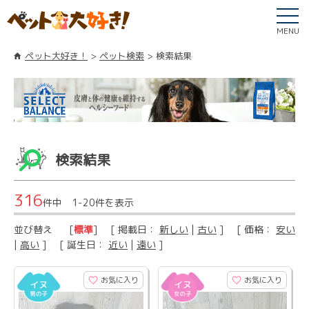
MENU
ペット大好き！
ペット検索
検索結果
検索結果
316
件中 1-20件を表示
並び替え
[
標準
] [ 掲載日：
新しい
|
古い
] [ 価格：
安い
|
高い
] [ 誕生日：
近い
|
遠い
]
お気に入り
お気に入り