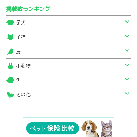
掲載数ランキング
子犬
子猫
鳥
小動物
魚
その他