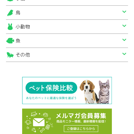
鳥
小動物
魚
その他