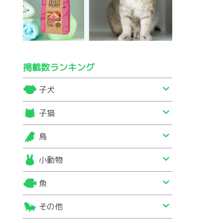
掲載数ランキング
子犬
子猫
鳥
小動物
魚
その他