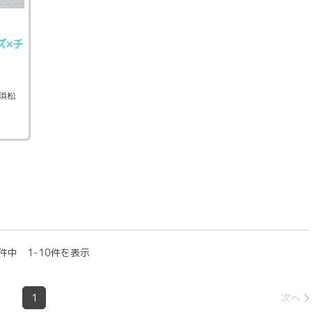
ズ×チ
浜松
件中 1-10件を表示
1
次へ