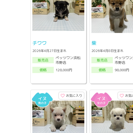
チワワ
柴
2026年4月27日生まれ
2026年4月8日生まれ
ペッツワン浜松
ペッツワン
販売店
販売店
市野店
市野店
128,000円
98,000円
価格
価格
お気に入り
お気