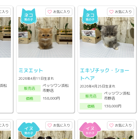
に入り
お気に入り
お気に入り
ミヌエット
エキゾチック・ショー
トヘア
2026年4月11日生まれ
浜松
ペッツワン浜松
2026年4月25日生まれ
販売店
市野店
ペッツワン浜松
販売店
市野店
158,000円
価格
138,000円
価格
に入り
お気に入り
お気に入り