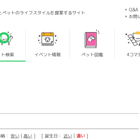
Q&A
とペットのライフスタイルを提案するサイト
お問
ット検索
イベント情報
ペット図鑑
4コマ
価格：
安い
|
高い
] [ 誕生日：
近い
|
遠い
]