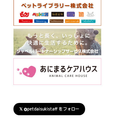
𝕏 @petdaisukistaff をフォロー