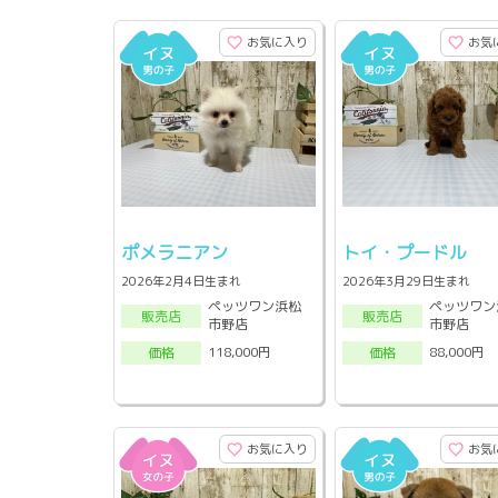
お気に入り
お気
ポメラニアン
トイ・プードル
2026年2月4日生まれ
2026年3月29日生まれ
ペッツワン浜松
ペッツワン
販売店
販売店
市野店
市野店
118,000円
88,000円
価格
価格
お気に入り
お気