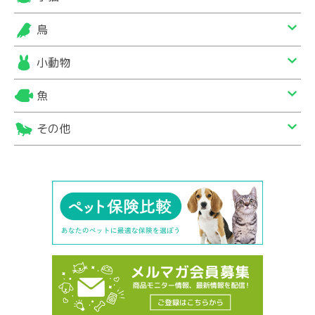
鳥
小動物
魚
その他