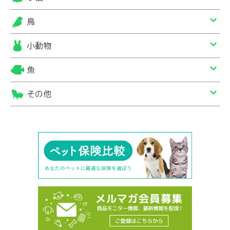
鳥
小動物
魚
その他