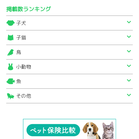
掲載数ランキング
子犬
子猫
鳥
小動物
魚
その他