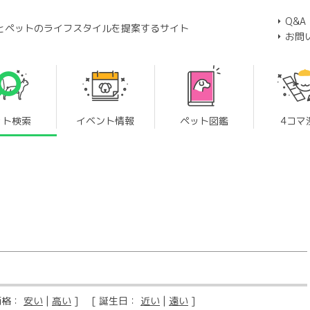
Q&A
とペットのライフスタイルを提案するサイト
お問
ット検索
イベント情報
ペット図鑑
4コマ
価格：
安い
|
高い
] [ 誕生日：
近い
|
遠い
]