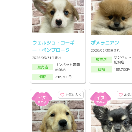
ウェルシュ・コーギ
ポメラニアン
ー・ペンブローク
2026/03/30生まれ
サンペット
2026/03/31生まれ
販売店
前潟店
サンペット盛岡
販売店
前潟店
183,700円
価格
216,700円
価格
お気に入り
お気