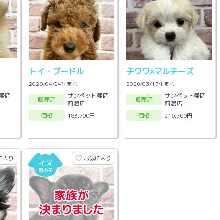
トイ・プードル
チワワ×マルチーズ
2026/04/04生まれ
2026/03/17生まれ
盛岡
サンペット盛岡
サンペット盛岡
販売店
販売店
前潟店
前潟店
183,700円
216,700円
価格
価格
に入り
お気に入り