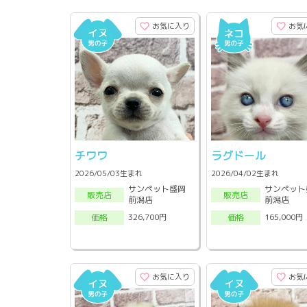
お気に入り
お気
チワワ
ラグドール
2026/05/03生まれ
2026/04/02生まれ
サンペット盛岡
サンペット
販売店
販売店
前潟店
前潟店
326,700円
165,000円
価格
価格
お気に入り
お気