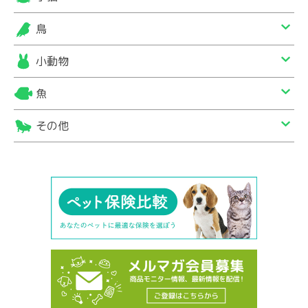
鳥
小動物
魚
その他