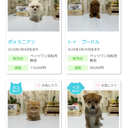
ポメラニアン
トイ・プードル
2026年2月4日生まれ
2026年3月29日生まれ
ペッツワン浜松市
ペッツワン浜松市
販売店
販売店
野店
野店
118,000円
88,000円
価格
価格
お気に入り
お気に入り