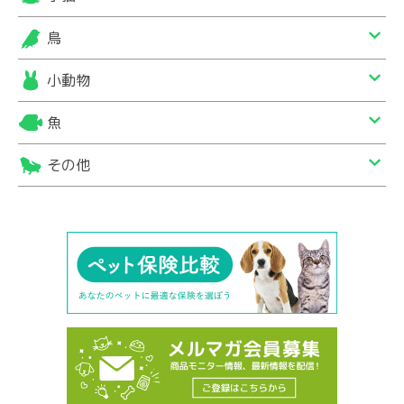
鳥
小動物
魚
その他