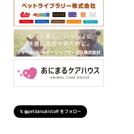
𝕏 @petdaisukistaff をフォロー