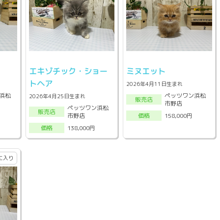
エキゾチック・ショー
ミヌエット
トヘア
2026年4月11日生まれ
浜松
ペッツワン浜松
2026年4月25日生まれ
販売店
市野店
ペッツワン浜松
販売店
市野店
158,000円
価格
138,000円
価格
に入り