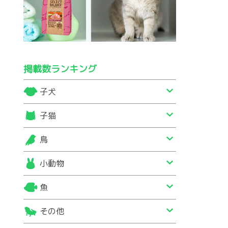
掲載数ランキング
子犬
子猫
鳥
小動物
魚
その他