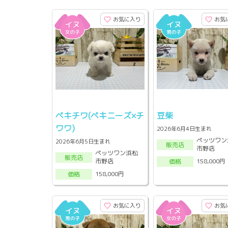
お気に入り
お気
ペキチワ(ペキニーズ×チ
豆柴
ワワ)
2026年6月4日生まれ
ペッツワン
2026年6月5日生まれ
販売店
市野店
ペッツワン浜松
販売店
市野店
158,000円
価格
158,000円
価格
お気に入り
お気