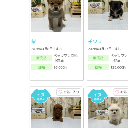
柴
チワワ
2026年4月8日生まれ
2026年4月27日生まれ
ペッツワン浜松
ペッツワン
販売店
販売店
市野店
市野店
98,000円
128,000円
価格
価格
お気に入り
お気