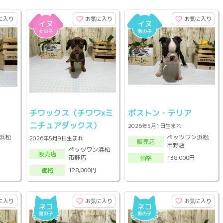
に入り
お気に入り
お気に入り
チワックス（チワワxミ
ボストン・テリア
ニチュアダックス）
2026年5月1日生まれ
浜松
ペッツワン浜松
2026年5月9日生まれ
販売店
市野店
ペッツワン浜松
販売店
市野店
138,000円
価格
128,000円
価格
に入り
お気に入り
お気に入り