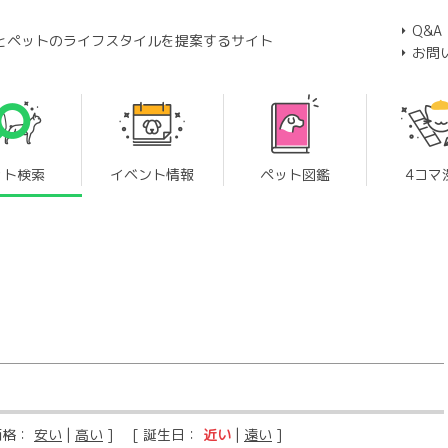
Q&A
とペットのライフスタイルを提案するサイト
お問
ット検索
イベント情報
ペット図鑑
4コマ
価格：
安い
|
高い
] [ 誕生日：
近い
|
遠い
]