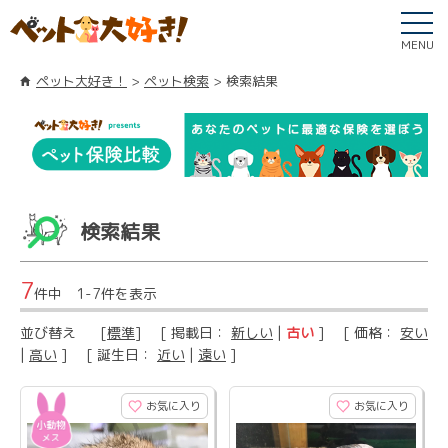
MENU
ペット大好き！
ペット検索
検索結果
検索結果
7
件中 1-7件を表示
並び替え
[
標準
] [ 掲載日：
新しい
|
古い
] [ 価格：
安い
|
高い
] [ 誕生日：
近い
|
遠い
]
お気に入り
お気に入り