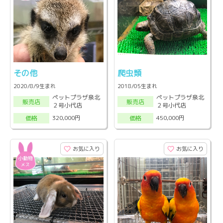
その他
爬虫類
2020/8/9生まれ
2018/05生まれ
ペットプラザ泉北
ペットプラザ泉北
販売店
販売店
２号小代店
２号小代店
320,000円
450,000円
価格
価格
お気に入り
お気に入り