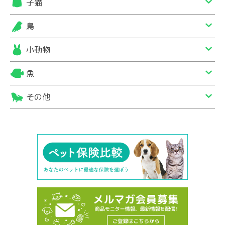
子猫
鳥
小動物
魚
その他