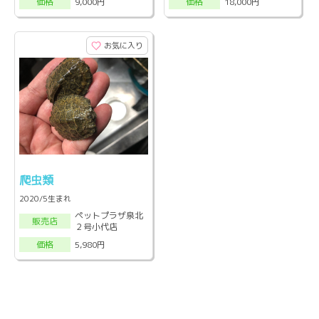
9,000円
18,000円
価格
価格
お気に入り
爬虫類
2020/5生まれ
ペットプラザ泉北
販売店
２号小代店
5,980円
価格