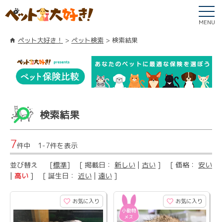
MENU
ペット大好き！
ペット検索
検索結果
検索結果
7
件中 1-7件を表示
並び替え
[
標準
] [ 掲載日：
新しい
|
古い
] [ 価格：
安い
|
高い
] [ 誕生日：
近い
|
遠い
]
お気に入り
お気に入り