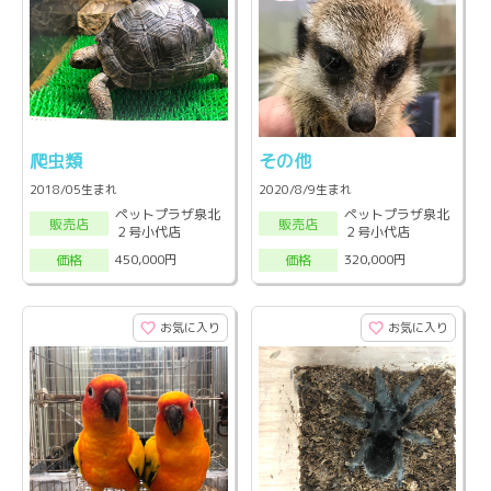
爬虫類
その他
2018/05生まれ
2020/8/9生まれ
ペットプラザ泉北
ペットプラザ泉北
販売店
販売店
２号小代店
２号小代店
450,000円
320,000円
価格
価格
お気に入り
お気に入り