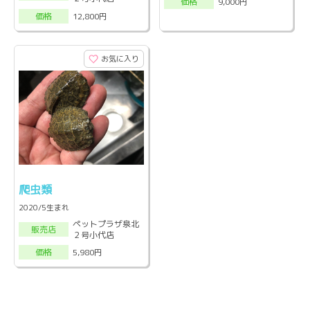
9,000円
価格
12,800円
価格
お気に入り
爬虫類
2020/5生まれ
ペットプラザ泉北
販売店
２号小代店
5,980円
価格