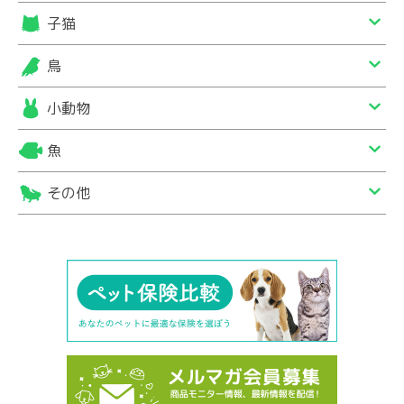
子猫
鳥
小動物
魚
その他