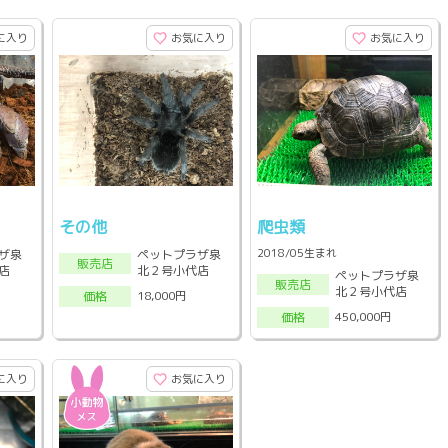
に入り
お気に入り
お気に入り
その他
爬虫類
2018/05生まれ
ザ泉
ペットプラザ泉
販売店
店
北２号小代店
ペットプラザ泉
販売店
北２号小代店
18,000円
価格
450,000円
価格
に入り
お気に入り