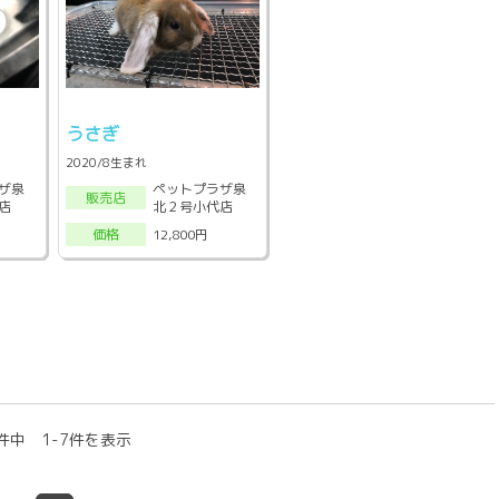
うさぎ
2020/8生まれ
ザ泉
ペットプラザ泉
販売店
店
北２号小代店
12,800円
価格
件中 1-7件を表示