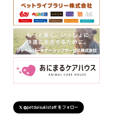
𝕏 @petdaisukistaff をフォロー