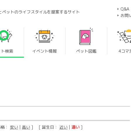
Q&A
とペットのライフスタイルを提案するサイト
お問
ット検索
イベント情報
ペット図鑑
4コマ
価格：
安い
|
高い
] [ 誕生日：
近い
|
遠い
]