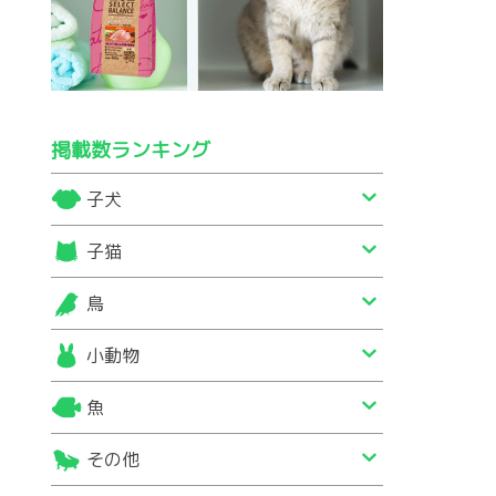
掲載数ランキング
子犬
子猫
鳥
小動物
魚
その他