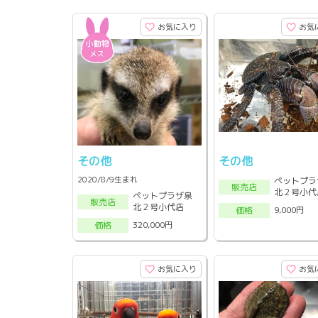
お気に入り
お気
その他
その他
2020/8/9生まれ
ペットプラ
販売店
北２号小代
ペットプラザ泉
販売店
北２号小代店
9,000円
価格
320,000円
価格
お気に入り
お気