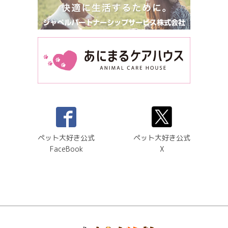
ペット大好き公式
ペット大好き公式
FaceBook
X