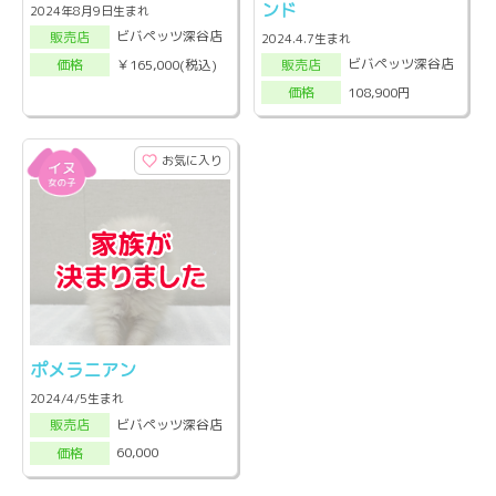
ンド
2024年8月9日生まれ
ビバペッツ深谷店
販売店
2024.4.7生まれ
ビバペッツ深谷店
￥165,000(税込)
販売店
価格
108,900円
価格
お気に入り
ポメラニアン
2024/4/5生まれ
ビバペッツ深谷店
販売店
60,000
価格