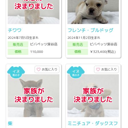
チワワ
フレンチ・ブルドッグ
2024年7月5日生まれ
2024年11月2日生まれ
ビバペッツ深谷店
ビバペッツ深谷店
販売店
販売店
110,000
￥323,400(税込)
価格
価格
お気に入り
お気に入り
柴
ミニチュア・ダックスフ